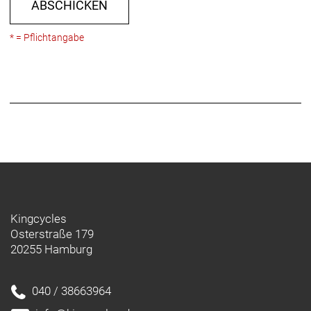
ABSCHICKEN
* = Pflichtangabe
Kingcycles
Osterstraße 179
20255 Hamburg
040 / 38663964