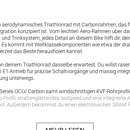
in aerodynamisches Triathlonrad mit Carbonrahmen, das
gration konzipiert ist. Vom leichten Aero-Rahmen über d
nd Trinksystem, jedes Detail an diesem Bike hilft dir, d
. Es kommt mit Weltklassekomponenten wie etwa der dr
derzeit das Beste herausholen kannst.
on deinem Triathlonrad dasselbe erwartest. Du willst rase
1 Antrieb für präzise Schaltvorgänge und massig integrie
gung unterwegs.
Series OCLV Carbon samt windschnittigen KVF-Rohrprofilen
Profil, straßenglättendes IsoSpeed und eine integrierte
nkit. Außerdem bekommst du einen elektronischen SRAM 
raufsätzen und am Basislenker, ein SRAM RED AXS Powerme
nspezifischen Bontrager Hilo Pro Carbonsattel für eine ag
remsleistu