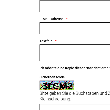
Geschlecht: Uni
Rahmen: 800 Series OCLV Carbon, KVF-
E-Mail-Adresse
Unterrohr-Staufach
Rahmengröße: S
Textfeld
Rahmenmaterial: Carbon
Gangschaltung: SRAM RED AXS E1, m
Ich möchte eine Kopie dieser Nachricht erhal
Anzahl Gänge: 1
Sicherheitscode
Schalthebel: SRAM AXS Wireless Bli
Hinterradbremse: SRAM S-900 Aero
Bitte geben Sie die Buchstaben und Z
Max. Bremsscheibendu
Kleinschreibung.
Vorderradbremse: SRAM S-900 Aero