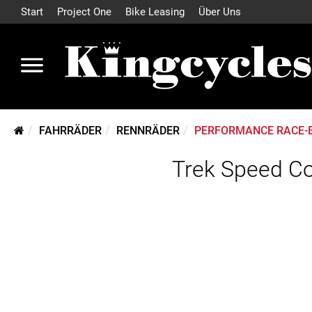
Start
Project One
Bike Leasing
Über Uns
FAHRRÄDER
RENNRÄDER
PERFORMANCE RACE-
Trek Speed Co