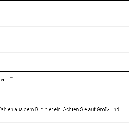
Rohrprofil (Kammtail Virtual Foil), T47 Innenlager, integr
ax. 36 Z. an größtem Ritzel
ten
ps, Montage an Basislenker und Lenkeraufsatz // SRAM e
ahlen aus dem Bild hier ein. Achten Sie auf Groß- und