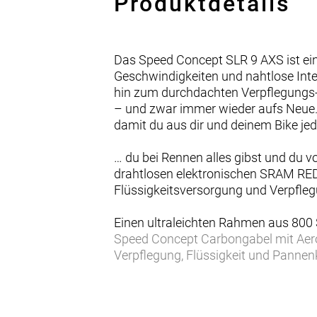
Produktdetails
Das Speed Concept SLR 9 AXS ist e
Geschwindigkeiten und nahtlose Inte
hin zum durchdachten Verpflegungs- u
– und zwar immer wieder aufs Neue
damit du aus dir und deinem Bike je
… du bei Rennen alles gibst und du v
drahtlosen elektronischen SRAM RED E
Flüssigkeitsversorgung und Verpfle
Einen ultraleichten Rahmen aus 800 
Speed Concept Carbongabel mit Aero-
Verpflegung, Flüssigkeit und Panne
mit Blips-Schalthebeln an den Lenke
Lenker/Vorbau-Einheit, einen triathlo
Scheibenbremsen für zuverlässige B