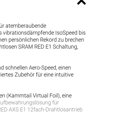
 für atemberaubende
as vibrationsdämpfende IsoSpeed bis
einen persönlichen Rekord zu brechen
ahtlosen SRAM RED E1 Schaltung,
nd schnellen Aero-Speed, einen
rtes Zubehör für eine intuitive
 (Kammtail Virtual Foil), eine
 Aufbewahrungslösung für
RED AXS E1 12fach-Drahtlosantrieb
ter, eine integrierte
gressive Aero-Sitzposition,