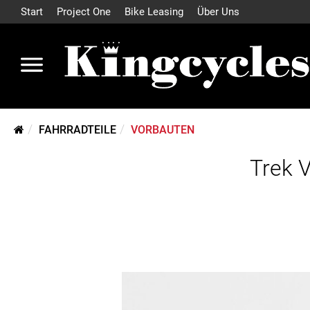
Start
Project One
Bike Leasing
Über Uns
FAHRRADTEILE
VORBAUTEN
Trek 