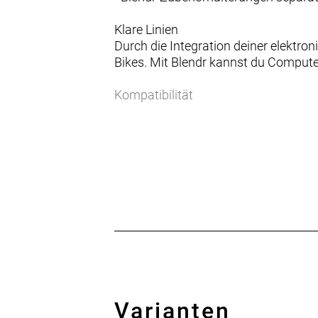
Klare Linien
Durch die Integration deiner elektro
Bikes. Mit Blendr kannst du Compute
Kompatibilität
Nicht alle Blendr-Teile sind gleich. 
du dir die richtigen Teile für dein Bike
Varianten