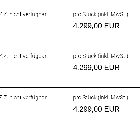
0 Di2, Anlötversion, Down-Swing
.Z. nicht verfügbar
pro Stück (inkl. MwSt.)
0 Di2, 36 Z. an größtem Ritzel
4.299,00 EUR
/34 Z., 165 mm Kurbelarmlänge
gert
.Z. nicht verfügbar
pro Stück (inkl. MwSt.)
., 12fach
4.299,00 EUR
, 31,8 mm Klemmdurchmesser, 80 mm Reach, 121 mm Drop
.Z. nicht verfügbar
pro Stück (inkl. MwSt.)
4.299,00 EUR
d, 70 mm Länge
ben, 145 mm Breite
lstütze, 20 mm Versatz, 280 mm Länge