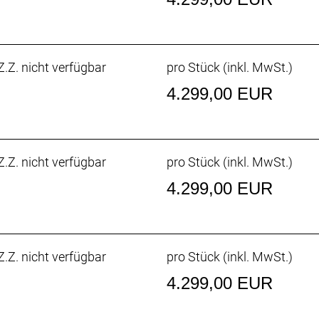
i2, 36 Z. an größtem Ritzel
.Z. nicht verfügbar
pro Stück (inkl. MwSt.)
4.299,00 EUR
, 12fach // Shimano 105 R7170 Di2, 12fach
enter Lock Scheibenaufnahme, 160 mm // Shimano RT70,
.Z. nicht verfügbar
pro Stück (inkl. MwSt.)
4.299,00 EUR
enter Lock Scheibenaufnahme, 160 mm // Shimano RT70
.Z. nicht verfügbar
pro Stück (inkl. MwSt.)
R, Tubeless-Ready, faltbarer Wulstkern, Race Dual-Compo
4.299,00 EUR
r Carbongabelschaft, interne Bremszugführung, Schutzbl
 mm Steckachse