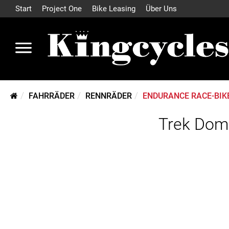
Start
Project One
Bike Leasing
Über Uns
FAHRRÄDER
RENNRÄDER
ENDURANCE RACE-BIK
Trek Doma