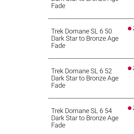
Fade
Gangschaltung: Shimano 105 R7150 D
Anzahl Gänge: 1
Z
Trek Domane SL 6 50
Dark Star to Bronze Age
Schalthebel: Shimano 105 R7170 Di2
Fade
Hinterradbremse: Shimano CL700, C
160 mm
Max. Bremsscheibendu
Z
Trek Domane SL 6 52
Dark Star to Bronze Age
Vorderradbremse: Shimano CL700, C
Fade
160 mm
Max. Bremsscheibendu
Z
Reifen: Bontrager Kwaremont Pro TL
Trek Domane SL 6 54
Dark Star to Bronze Age
Gabel: Domane SL, Carbon, konische
Fade
Scheibenbremsaufnahme, 12 x 100