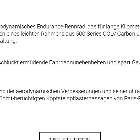
erodynamisches Endurance-Rennrad, das für lange Kilomete
ilen eines leichten Rahmens aus 500 Series OCLV Carbon un
altung.
chluckt ermüdende Fahrbahnunebenheiten und spart Gewich
 der aerodynamischen Verbesserungen und seiner ultralei
rühmt-berüchtigten Kopfsteinpflasterpassagen von Paris-
 OCLV Carbon sowie eine neue gewichtsoptimierte Konstr
ten.