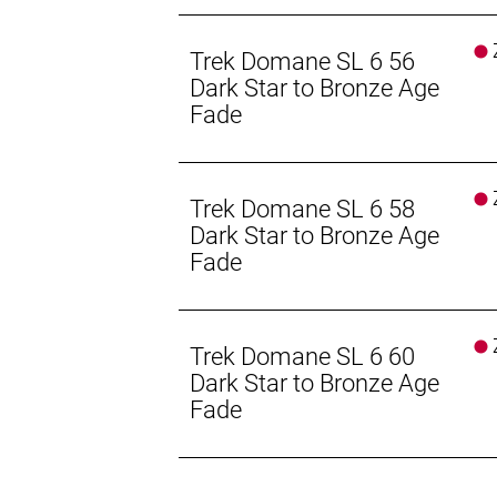
Schaltwerk vorne: Shimano 105 R715
Z
Trek Domane SL 6 56
Schaltwerk hinten: Shimano 105 R715
Dark Star to Bronze Age
Fade
Kurbelsatz: Shimano 105 R7100, 50
Praxis, T47, mit Gewinde, innen gela
Z
Trek Domane SL 6 58
Kassette: Shimano 105 7101, 11-34 Z
Dark Star to Bronze Age
Fade
Kette: Shimano SLX M7100, 12fach
Lenker: Bontrager Comp, Aluminium
Unterlenkerbreite
Z
Trek Domane SL 6 60
Dark Star to Bronze Age
Lenkervorbau: Trek RCS Pro, -7 Gra
Fade
Sattel: Verse Short Comp, Stahlstre
Sattelstütze: KVF Aero-Carbonsatte