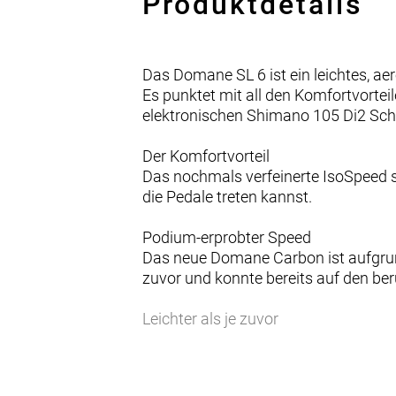
Produktdetails
Das Domane SL 6 ist ein leichtes, a
Es punktet mit all den Komfortvorte
elektronischen Shimano 105 Di2 Sch
Der Komfortvorteil
Das nochmals verfeinerte IsoSpeed s
die Pedale treten kannst.
Podium-erprobter Speed
Das neue Domane Carbon ist aufgrund
zuvor und konnte bereits auf den be
Leichter als je zuvor
Das leichte und robuste 500 Series
leichtesten Domane SL Disc aller Zei