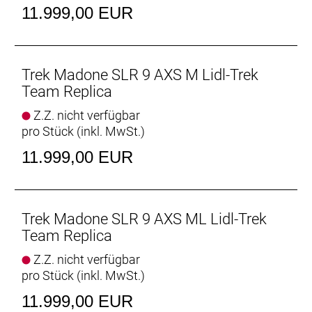
verbreitete Universalschaltauge (UDH) die
11.999,00 EUR
Ersatzteilbeschaffung erleichtert. Abgerundet wird
die Ausstattung von schlauchlosen Bontrager
Aeolus RSL 51 Carbonlaufrädern und einer
einteiligen Trek Aero RSL Lenker/Vorbau-Einheit.
Trek Madone SLR 9 AXS M Lidl-Trek
Team Replica
Das Madone SLR 9 AXS Gen 8 ist unser leichtestes,
Z.Z. nicht verfügbar
aerodynamischstes und leistungsfähigstes Madone
pro Stück (inkl. MwSt.)
und überzeugt jederzeit und überall mit einer bisher
unerreichten Performance. Der extrem leichte
11.999,00 EUR
Rahmen aus 900 Series OCLV Carbon garantiert
rasante Anstiege, die Aero-Rohre sorgen für
windschnittige Abfahrten und die IsoFlow-
Komforttechnologie stellt ein jederzeit
Trek Madone SLR 9 AXS ML Lidl-Trek
geschmeidiges Fahrgefühl sicher. Dieses Bike ist
Team Replica
mit den
Z.Z. nicht verfügbar
- Die revolutionären Full System Foil Rohrprofile
pro Stück (inkl. MwSt.)
sorgen für einen extrem schnellen Look und
verleihen dem gesamten Bike eine bislang
11.999,00 EUR
unerreichte aerodynamische Effizienz.