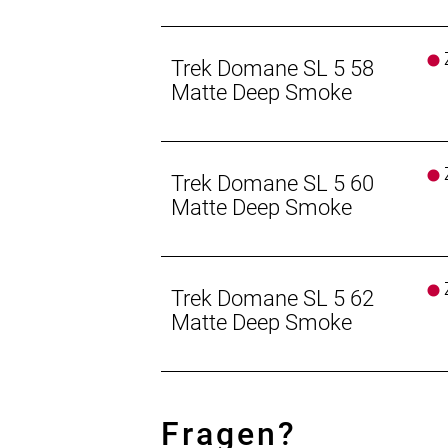
nie dagewesene Integration aus.
Z
Geschlecht: Uni
Trek Domane SL 5 58
Matte Deep Smoke
Rahmen: 500 Series OCLV Carbon, Iso
Schutzblechösen, Flat Mount Brem
Z
Rahmengröße: 52
Trek Domane SL 5 60
Matte Deep Smoke
Rahmenmaterial: Carbon
Gangschaltung: Shimano 105 R7100, 
Z
Trek Domane SL 5 62
Anzahl Gänge: 1
Matte Deep Smoke
Schalthebel: Shimano 105 R7120, 12
Hinterradbremse: Hydraulische Sch
Fragen?
Shimano RT70, Center Lock Scheib