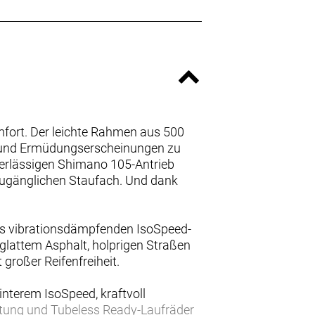
fort. Der leichte Rahmen aus 500
 und Ermüdungserscheinungen zu
uverlässigen Shimano 105-Antrieb
 zugänglichen Staufach. Und dank
ines vibrationsdämpfenden IsoSpeed-
glattem Asphalt, holprigen Straßen
großer Reifenfreiheit.
nterem IsoSpeed, kraftvoll
tung und Tubeless Ready-Laufräder