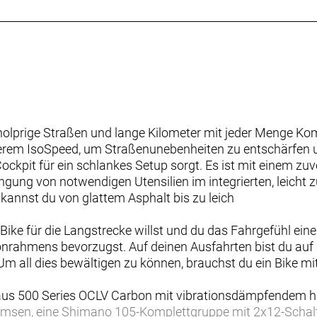
olprige Straßen und lange Kilometer mit jeder Menge Kom
erem IsoSpeed, um Straßenunebenheiten zu entschärfen
Cockpit für ein schlankes Setup sorgt. Es ist mit einem z
ingung von notwendigen Utensilien im integrierten, leicht
kannst du von glattem Asphalt bis zu leich
 Bike für die Langstrecke willst und du das Fahrgefühl e
onrahmens bevorzugst. Auf deinen Ausfahrten bist du auf 
 all dies bewältigen zu können, brauchst du ein Bike mit 
aus 500 Series OCLV Carbon mit vibrationsdämpfendem hi
msen, eine Shimano 105-Komplettgruppe mit 2x12-Schal