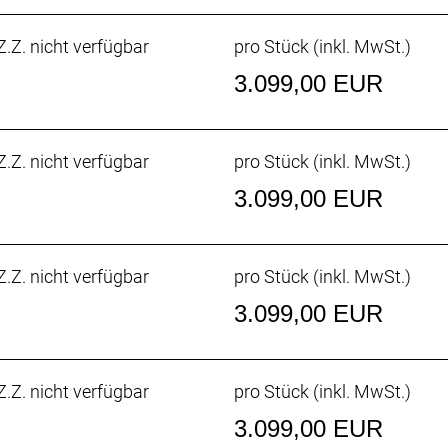
.Z. nicht verfügbar
pro Stück (inkl. MwSt.)
 der aerodynamischen Verbesserungen und seiner ultralei
3.099,00 EUR
rühmt-berüchtigten Kopfsteinpflasterpassagen von Paris-
.Z. nicht verfügbar
pro Stück (inkl. MwSt.)
 OCLV Carbon sowie eine neue gewichtsoptimierte Konstr
ten.
3.099,00 EUR
enden 32 mm breiten Reifen, aber dank der Reifenfreiheit b
.Z. nicht verfügbar
pro Stück (inkl. MwSt.)
r alles unter die Räder nehmen.
3.099,00 EUR
ufach und Aufnahmepunkten am Oberrohr hast du auf dei
.Z. nicht verfügbar
pro Stück (inkl. MwSt.)
3.099,00 EUR
Zug-/Leitungsführung und der verborgenen Sattelstütze