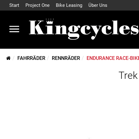
Start
Project One
Bike Leasing
Über Uns
FAHRRÄDER
RENNRÄDER
ENDURANCE RACE-BIK
Trek