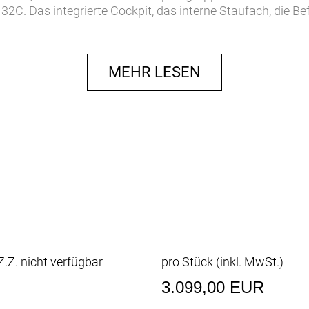
 32C. Das integrierte Cockpit, das interne Staufach, die
ohen Potenzial und zum schlanken Look des Bikes bei.
e SL 5 ist prädestiniert für lange Ausfahrten. Sein leich
MEHR LESEN
s vibrationsdämpfende hintere IsoSpeed erhöhen den Kom
 105-Antrieb ist ein weiterer Pluspunkt – und die kraftv
hren.
 aerodynamische Kammtail-Rohrprofile und hintere IsoSp
eidigen Rennrad.
 und eignet sich sowohl für ausgedehnte Ganztagesabenteuer
Rennen.
verlässig und hält den Preis niedrig.
und die Reifenfreiheit von bis zu 38 mm helfen, ermüden
 Fahrgefühl zu entschärfen.
bietet vielseitigen Platz zur Unterbringung von Werkzeug
her anschrauben lässt.
.Z. nicht verfügbar
pro Stück (inkl. MwSt.)
3.099,00 EUR
chluckt ermüdende Fahrbahnunebenheiten und spart Gewich