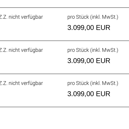
.Z. nicht verfügbar
pro Stück (inkl. MwSt.)
3.099,00 EUR
Speed, integriertes Staufach, konisches Steuerrohr, inte
saufnahme, 142 x12 mm Steckachse
.Z. nicht verfügbar
pro Stück (inkl. MwSt.)
3.099,00 EUR
max. 36 Z. an größtem Ritzel
.Z. nicht verfügbar
pro Stück (inkl. MwSt.)
3.099,00 EUR
fach // Shimano 105 R7120, 12fach
eibenbremse Shimano 105, Flat Mount
enaufnahme, 160 mm