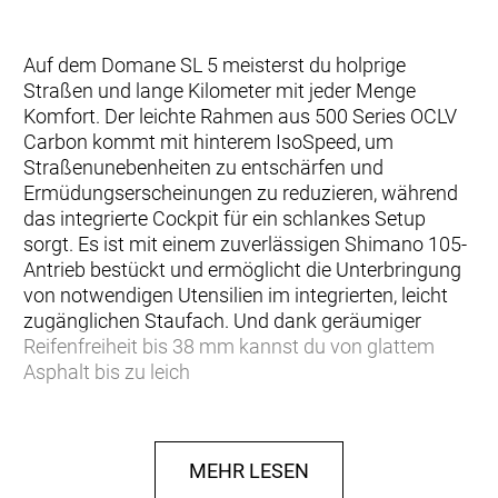
Auf dem Domane SL 5 meisterst du holprige
Straßen und lange Kilometer mit jeder Menge
Komfort. Der leichte Rahmen aus 500 Series OCLV
Carbon kommt mit hinterem IsoSpeed, um
Straßenunebenheiten zu entschärfen und
Ermüdungserscheinungen zu reduzieren, während
das integrierte Cockpit für ein schlankes Setup
sorgt. Es ist mit einem zuverlässigen Shimano 105-
Antrieb bestückt und ermöglicht die Unterbringung
von notwendigen Utensilien im integrierten, leicht
zugänglichen Staufach. Und dank geräumiger
Reifenfreiheit bis 38 mm kannst du von glattem
Asphalt bis zu leich
… du ein komfortables und schnelles Bike für die
Langstrecke willst und du das Fahrgefühl eines
MEHR LESEN
vibrationsdämpfenden IsoSpeed-Entkopplers und