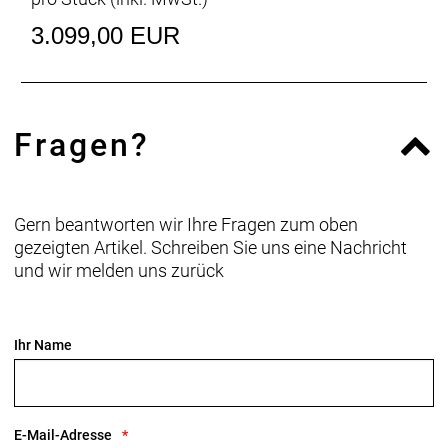
Raffinierte Integration
Das Domane mit seiner verborgenen
3.099,00 EUR
Zug-/Leitungsführung und der verborgenen
Sattelstützenklemmung zeichnet durch eine noch
nie dagewesene Integration aus.
Fragen?
Geschlecht: Uni
Rahmen: 500 Series OCLV Carbon, IsoSpeed,
integriertes Staufach, konisches Steuerrohr, interne
Gern beantworten wir Ihre Fragen zum oben
Zugführung, 3S-Kettenführung, Schutzblechösen,
gezeigten Artikel. Schreiben Sie uns eine Nachricht
Flat Mount Bremsaufnahme, 142 x12 mm
und wir melden uns zurück
Steckachse
Rahmengröße: 62
Ihr Name
Rahmenmaterial: Carbon
Gangschaltung: Shimano 105 R7100, max. 36 Z. an
E-Mail-Adresse
größtem Ritzel