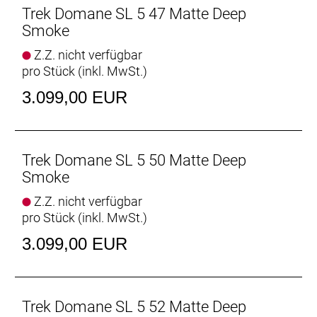
Geometrie und das vibrationsdämpfende hintere
Trek Domane SL 5 47 Matte Deep
IsoSpeed erhöhen den Komfort auf langen
Smoke
Ausfahrten erheblich. Der höherwertige Shimano
Z.Z. nicht verfügbar
105-Antrieb ist ein weiterer Pluspunkt – und die
pro Stück (inkl. MwSt.)
kraftvoll zupackenden Scheibenbremsen
ermöglichen dir, breitere Reifen zu fahren.
3.099,00 EUR
- Im Domane SL Gen 4 vereinen sich
aerodynamische Kammtail-Rohrprofile und hintere
IsoSpeed-Komforttechnologie zu einem
superschnellen, leichten und geschmeidigen
Trek Domane SL 5 50 Matte Deep
Rennrad.
Smoke
- Dieser Racer ist extrem vielseitig und eignet sich
Z.Z. nicht verfügbar
sowohl für ausgedehnte Ganztagesabenteuer als
pro Stück (inkl. MwSt.)
auch für gesellige Vereinsausfahrten und
umkämpfte Rennen.
3.099,00 EUR
- Die Shimano 105-Gruppe arbeitet zuverlässig und
hält den Preis niedrig.
- Das vibrationsdämpfende IsoSpeed und die
Reifenfreiheit von bis zu 38 mm helfen, ermüdende
Trek Domane SL 5 52 Matte Deep