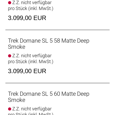
Z.Z. nicht verfügbar
pro Stück (inkl. MwSt.)
Leichter als je zuvor
Das leichte und robuste 500 Series OCLV Carbon
3.099,00 EUR
sowie eine neue gewichtsoptimierte Konstruktion
machen es zu unserem leichtesten Domane SL Disc
aller Zeiten.
Trek Domane SL 5 58 Matte Deep
Vielseitige Reifenfreiheit
Smoke
Ausgestattet ist es mit schnell rollenden 32 mm
Z.Z. nicht verfügbar
breiten Reifen, aber dank der Reifenfreiheit bis 38-
pro Stück (inkl. MwSt.)
mm-Reifen kannst du von glattem Asphalt bis
leichtem Schotter alles unter die Räder nehmen.
3.099,00 EUR
Interne Aufbewahrung
Dank im Unterrohr integriertem Staufach und
Aufnahmepunkten am Oberrohr hast du auf deinen
Trek Domane SL 5 60 Matte Deep
Ganztagestouren stets genug Stauraum zur
Smoke
Verfügung.
Z.Z. nicht verfügbar
pro Stück (inkl. MwSt.)