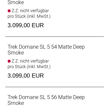
Straßenunebenheiten für ein geschmeidigeres und
Smoke
komfortableres Fahrgefühl zu entschärfen.
Z.Z. nicht verfügbar
- Ein praktisches internes Staufach bietet
pro Stück (inkl. MwSt.)
vielseitigen Platz zur Unterbringung von Werkzeug
und Ausrüstung, während sich am Oberrohr eine
3.099,00 EUR
Tasche sauber und sicher anschrauben lässt.
Der Komfortvorteil
Das nochmals verfeinerte IsoSpeed schluckt
Trek Domane SL 5 54 Matte Deep
ermüdende Fahrbahnunebenheiten und spart
Smoke
Gewicht, damit du länger kraftvoller in die Pedale
Z.Z. nicht verfügbar
treten kannst.
pro Stück (inkl. MwSt.)
Podium-erprobter Speed
3.099,00 EUR
Das neue Domane Carbon ist aufgrund der
aerodynamischen Verbesserungen und seiner
ultraleichten Konstruktion schneller als je zuvor und
konnte bereits auf den berühmt-berüchtigten
Trek Domane SL 5 56 Matte Deep
Kopfsteinpflasterpassagen von Paris-Roubaix einen
Smoke
Sieg eingefahren.