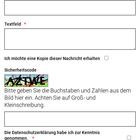
Anzahl Gänge: 1
Textfeld
Schalthebel: Shimano 105 R7120, 12fach //
Shimano 105 R7120, 12fach
Hinterradbremse: Hydraulische Scheibenbremse
Shimano 105, Flat Mount
Ich möchte eine Kopie dieser Nachricht erhalten
Shimano RT70, Center Lock Scheibenaufnahme,
160 mm
Sicherheitscode
Max. Bremsscheibendu
Bitte geben Sie die Buchstaben und Zahlen aus dem
Vorderradbremse: Hydraulische Scheibenbremse
Bild hier ein. Achten Sie auf Groß- und
Shimano 105, Flat Mount
Kleinschreibung.
Shimano RT70, Center Lock Scheibenaufnahme,
160 mm
Max. Bremsscheibendu
Die
Datenschutzerklärung
habe ich zur Kenntnis
Reifen: Bontrager R3 Hard-Case Lite, Tubeless-
genommen.